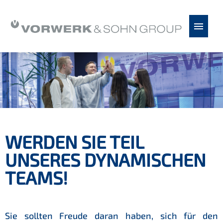
Chinesisch
Deutsch
Englisch
Spanisch
Serbisch
Stellenangebote
Vorwerk & Sohn als Arbeitgeber
WERDEN SIE TEIL
Bewerbungstipps
UNSERES DYNAMISCHEN
FAQ
TEAMS!
Sie sollten Freude daran haben, sich für den